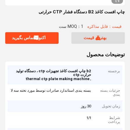
1
1
/
چاپ افست کاغذ B2 دستگاه فشار CTP حرارتی
قیمت：قابل مذاکره
MOQ：1 ست
بهترین قیمت
اکنون تماس بگیرید
توضیحات محصول
برجسته
b2 چاپ افست کاغذ تجهیزات ctp ، دستگاه تولید
حرارت ctp
,
thermal ctp plate making machine
جزئیات بسته
بسته بندی استاندارد صادرات توسط مورد تخته سه لا
بندی
زمان تحویل
30 روز
شرایط
t/t
پرداخت