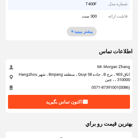
شماره مدل
T400F
قابلیت ارائه
300 ست
بیشتر ببینید
اطلاعات تماس
Mr. Morgan Zhang
اتاق 903 ، برج B ، جاده Qiuyi 58 ، منطقه Binjiang ، شهر Hangzhou
، 310000 ، چین
(0086)0571-87391001
اکنون تماس بگیرید
بهترين قيمت رو براي