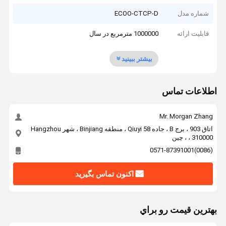
شماره مدل
ECOO-CTCP-D
قابلیت ارائه
1000000 مترمربع در سال
بیشتر ببینید
اطلاعات تماس
Mr. Morgan Zhang
اتاق 903 ، برج B ، جاده Qiuyi 58 ، منطقه Binjiang ، شهر Hangzhou
، 310000 ، چین
(0086)0571-87391001
اکنون تماس بگیرید
بهترين قيمت رو براي