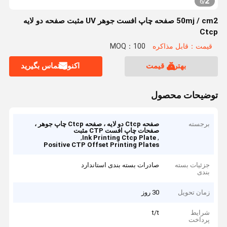
2
6
/
50mj / cm2 صفحه چاپ افست جوهر UV مثبت صفحه دو لایه
Ctcp
قیمت：قابل مذاکره
MOQ：100
بهترین قیمت
اکنون تماس بگیرید
توضیحات محصول
برجسته
صفحه Ctcp دو لایه ، صفحه Ctcp چاپ جوهر ،
صفحات چاپ افست CTP مثبت
,
,
Ink Printing Ctcp Plate
Positive CTP Offset Printing Plates
جزئیات بسته
صادرات بسته بندی استاندارد
بندی
زمان تحویل
30 روز
شرایط
t/t
پرداخت